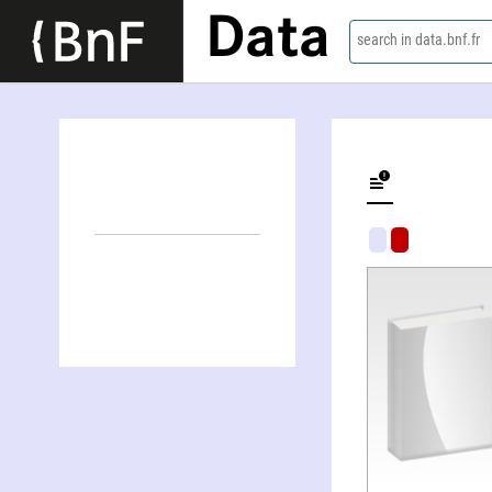
Data
search in data.bnf.fr