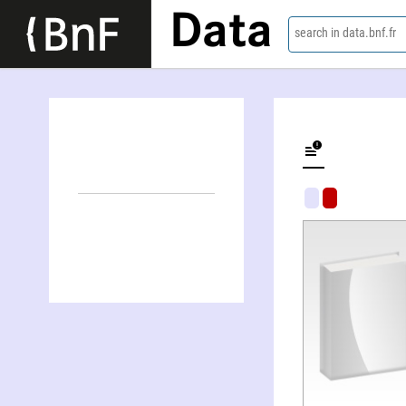
Data
search in data.bnf.fr