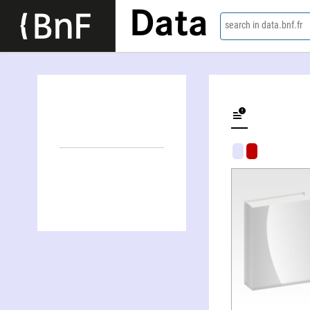
Data
search in data.bnf.fr