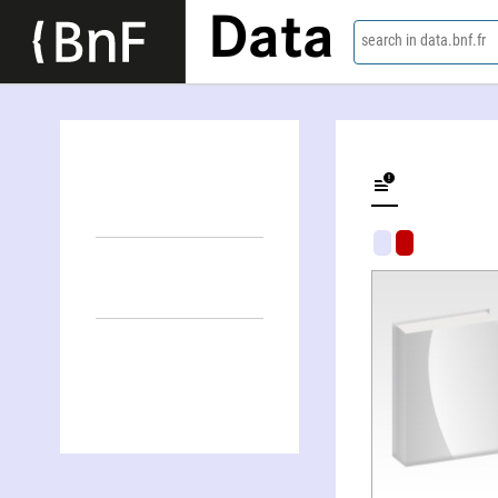
Data
search in data.bnf.fr