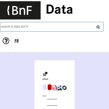
Data
search in data.bnf.fr
FR