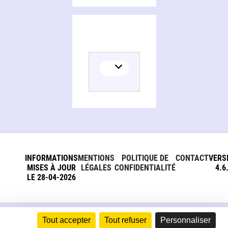
INFORMATIONS
MENTIONS
POLITIQUE DE
CONTACT
VERS
MISES À JOUR
LÉGALES
CONFIDENTIALITÉ
4.6
LE 28-04-2026
Tout accepter
Tout refuser
Personnaliser