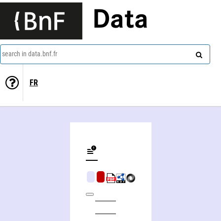
Data
search in data.bnf.fr
FR