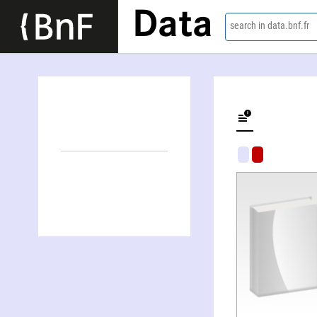
Data
search in data.bnf.fr