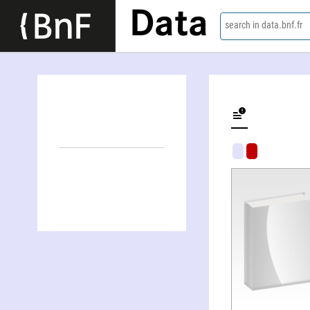
Data
search in data.bnf.fr