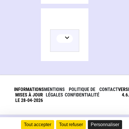
INFORMATIONS
MENTIONS
POLITIQUE DE
CONTACT
VERS
MISES À JOUR
LÉGALES
CONFIDENTIALITÉ
4.6
LE 28-04-2026
Tout accepter
Tout refuser
Personnaliser