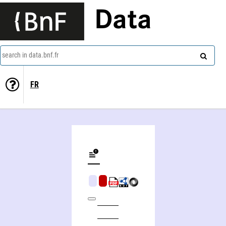
Data
search in data.bnf.fr
FR