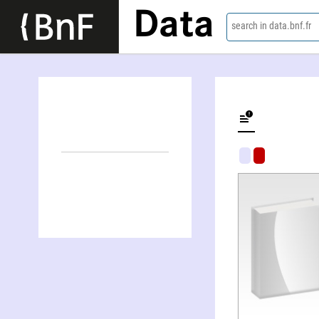
Data
search in data.bnf.fr