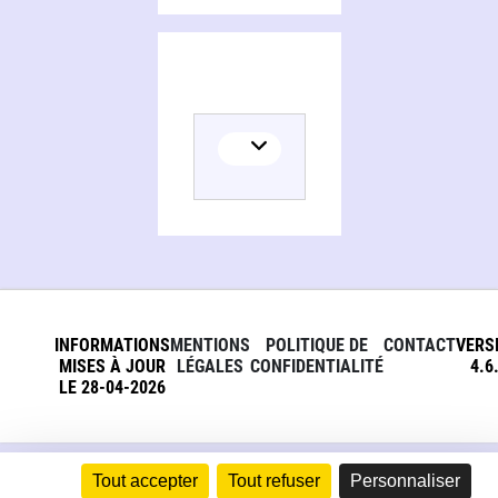
INFORMATIONS
MENTIONS
POLITIQUE DE
CONTACT
VERS
MISES À JOUR
LÉGALES
CONFIDENTIALITÉ
4.6
LE 28-04-2026
Tout accepter
Tout refuser
Personnaliser