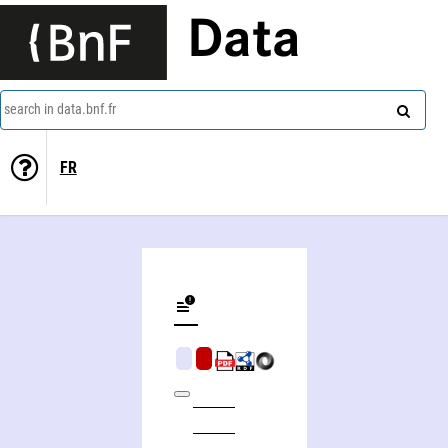
Data
search in data.bnf.fr
FR