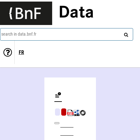
Data
search in data.bnf.fr
FR