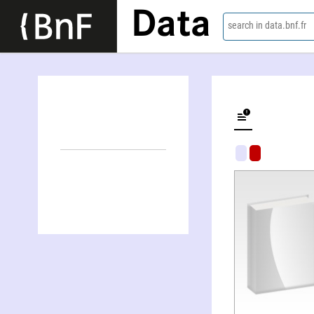
Data
search in data.bnf.fr
Shamaï Haber, sculpteur, une oeuvre à Gruissan-Port