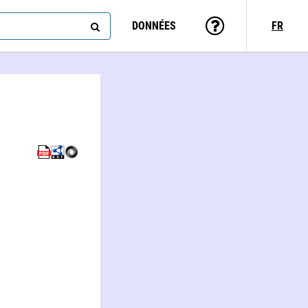
DONNÉES
FR