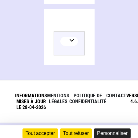
INFORMATIONS
MENTIONS
POLITIQUE DE
CONTACT
VERS
MISES À JOUR
LÉGALES
CONFIDENTIALITÉ
4.6
LE 28-04-2026
Tout accepter
Tout refuser
Personnaliser