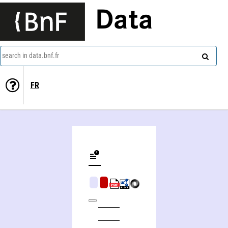
Data
search in data.bnf.fr
FR