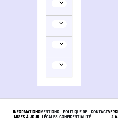
INFORMATIONS
MENTIONS
POLITIQUE DE
CONTACT
VERS
MISES À JOUR
LÉGALES
CONFIDENTIALITÉ
4.6