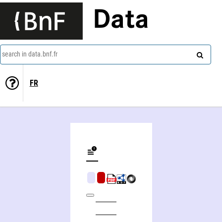
Data
search in data.bnf.fr
FR