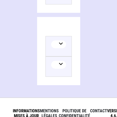
INFORMATIONS
MENTIONS
POLITIQUE DE
CONTACT
VERS
MISES À JOUR
LÉGALES
CONFIDENTIALITÉ
4.6