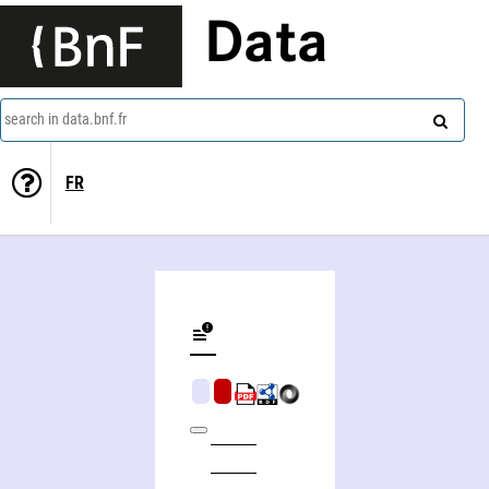
Data
search in data.bnf.fr
FR