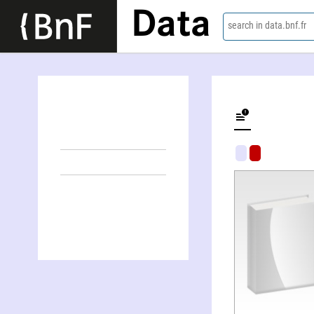
Data
search in data.bnf.fr