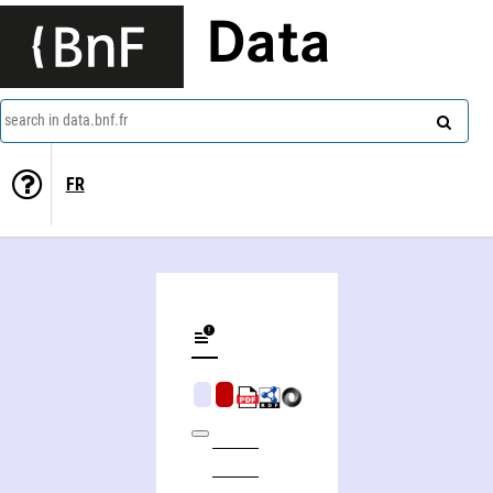
Data
search in data.bnf.fr
FR