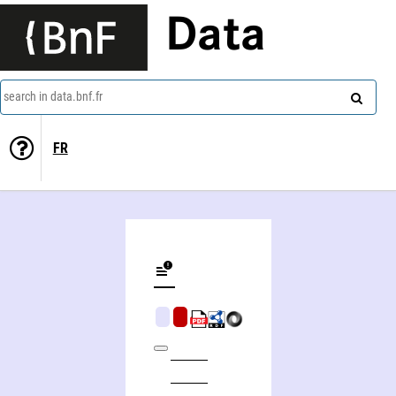
Data
search in data.bnf.fr
FR