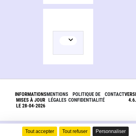
INFORMATIONS
MENTIONS
POLITIQUE DE
CONTACT
VERS
MISES À JOUR
LÉGALES
CONFIDENTIALITÉ
4.6
LE 28-04-2026
Tout accepter
Tout refuser
Personnaliser