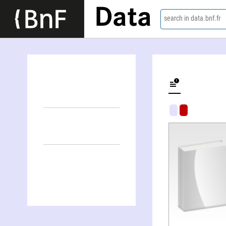
Data
search in data.bnf.fr