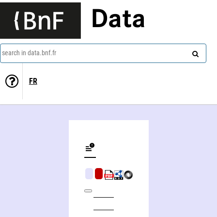
Data
search in data.bnf.fr
FR