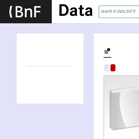
Data
search in data.bnf.fr