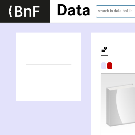
Data
search in data.bnf.fr