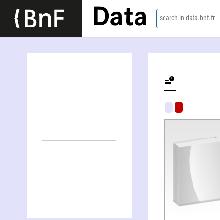
Data
search in data.bnf.fr