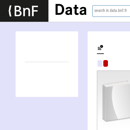
Data
search in data.bnf.fr