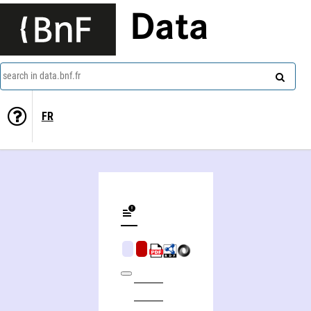
Data
search in data.bnf.fr
FR