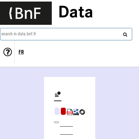
Data
search in data.bnf.fr
FR