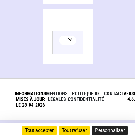
INFORMATIONS
MENTIONS
POLITIQUE DE
CONTACT
VERS
MISES À JOUR
LÉGALES
CONFIDENTIALITÉ
4.6
LE 28-04-2026
Tout accepter
Tout refuser
Personnaliser