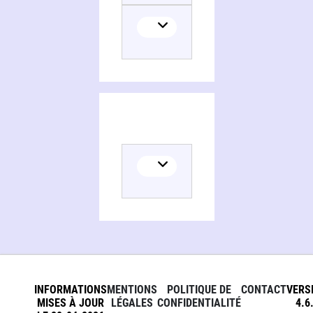
INFORMATIONS
MENTIONS
POLITIQUE DE
CONTACT
VERS
MISES À JOUR
LÉGALES
CONFIDENTIALITÉ
4.6