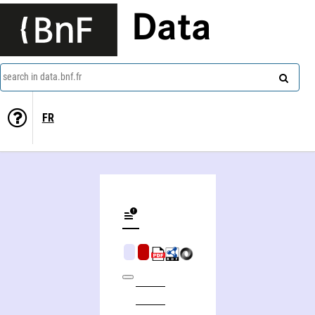
Data
search in data.bnf.fr
FR