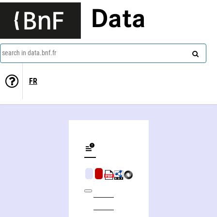
Data
search in data.bnf.fr
FR