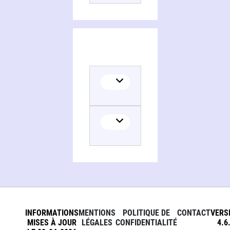
INFORMATIONS
MENTIONS
POLITIQUE DE
CONTACT
VERS
MISES À JOUR
LÉGALES
CONFIDENTIALITÉ
4.6