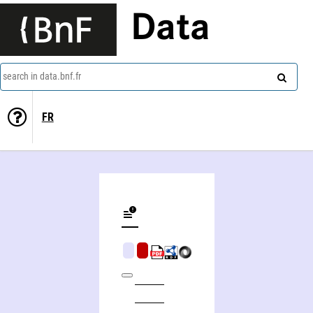
Data
search in data.bnf.fr
FR