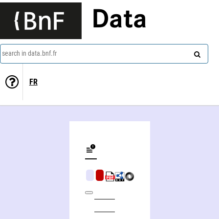
Data
search in data.bnf.fr
FR