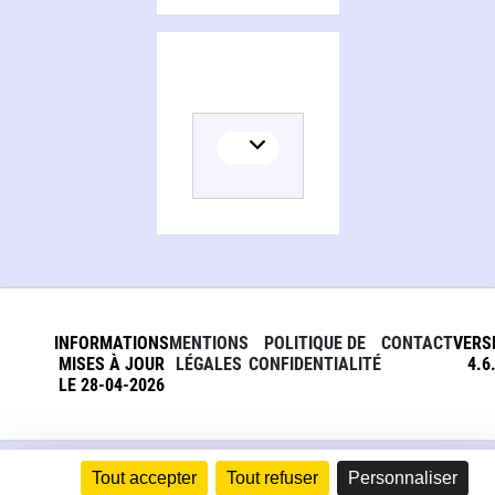
INFORMATIONS
MENTIONS
POLITIQUE DE
CONTACT
VERS
MISES À JOUR
LÉGALES
CONFIDENTIALITÉ
4.6
LE 28-04-2026
Tout accepter
Tout refuser
Personnaliser