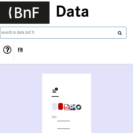
Data
search in data.bnf.fr
FR