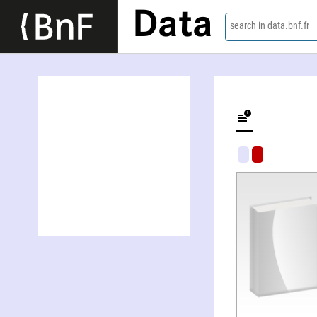
Data
search in data.bnf.fr