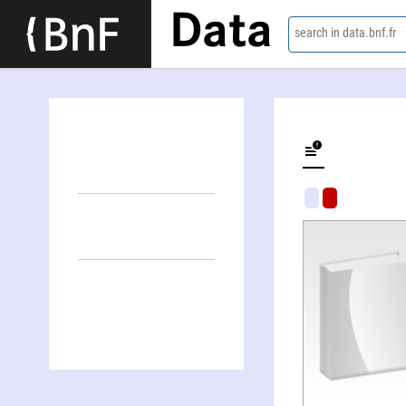
Data
search in data.bnf.fr