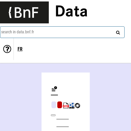
Data
search in data.bnf.fr
FR