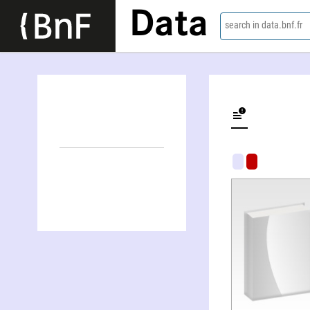
Data
search in data.bnf.fr