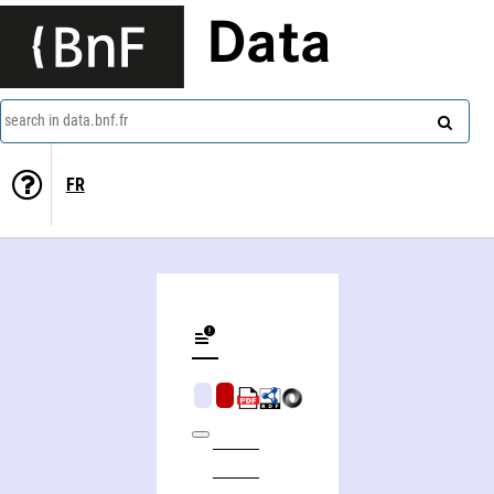
Data
search in data.bnf.fr
FR