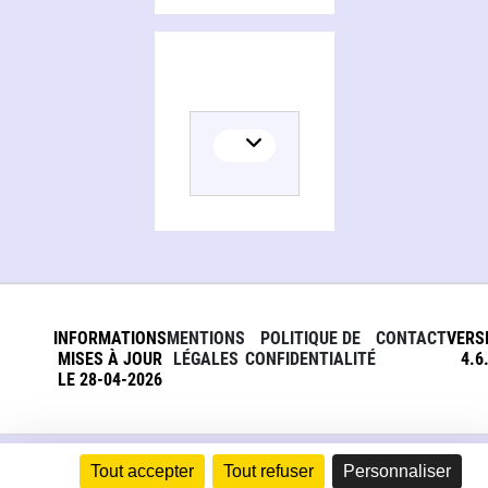
INFORMATIONS
MENTIONS
POLITIQUE DE
CONTACT
VERS
MISES À JOUR
LÉGALES
CONFIDENTIALITÉ
4.6
LE 28-04-2026
Tout accepter
Tout refuser
Personnaliser