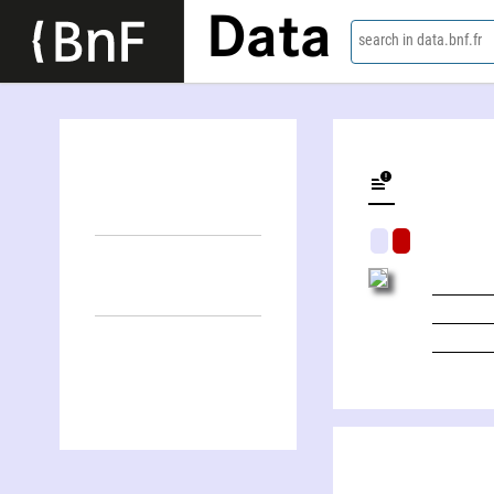
Data
search in data.bnf.fr