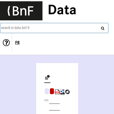
Data
search in data.bnf.fr
FR