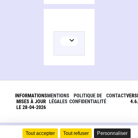
INFORMATIONS
MENTIONS
POLITIQUE DE
CONTACT
VERS
MISES À JOUR
LÉGALES
CONFIDENTIALITÉ
4.6
LE 28-04-2026
Tout accepter
Tout refuser
Personnaliser