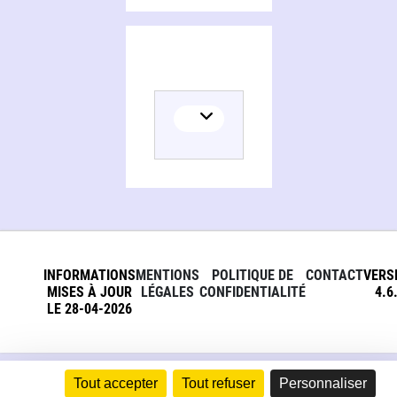
INFORMATIONS
MENTIONS
POLITIQUE DE
CONTACT
VERS
MISES À JOUR
LÉGALES
CONFIDENTIALITÉ
4.6
LE 28-04-2026
Tout accepter
Tout refuser
Personnaliser