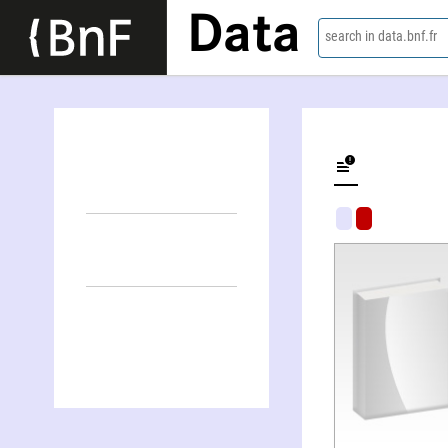
Data
search in data.bnf.fr