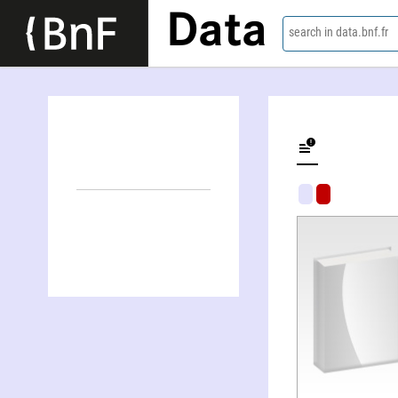
Data
search in data.bnf.fr