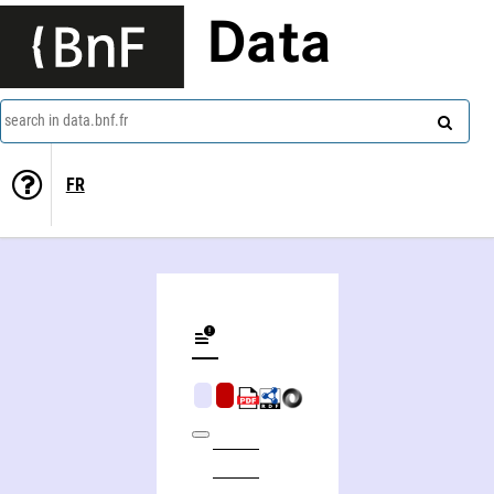
Data
search in data.bnf.fr
FR