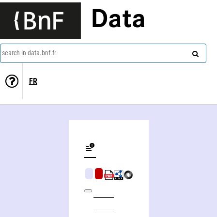
Data
search in data.bnf.fr
FR