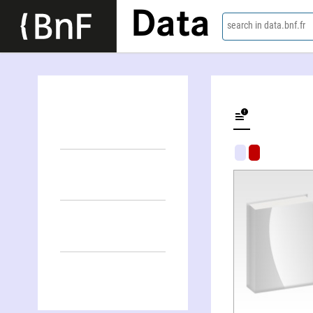
Data
search in data.bnf.fr