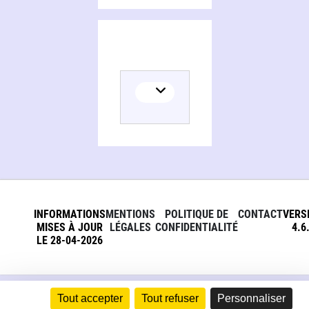
INFORMATIONS
MENTIONS
POLITIQUE DE
CONTACT
VERS
MISES À JOUR
LÉGALES
CONFIDENTIALITÉ
4.6
LE 28-04-2026
Tout accepter
Tout refuser
Personnaliser