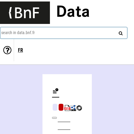
Data
search in data.bnf.fr
FR