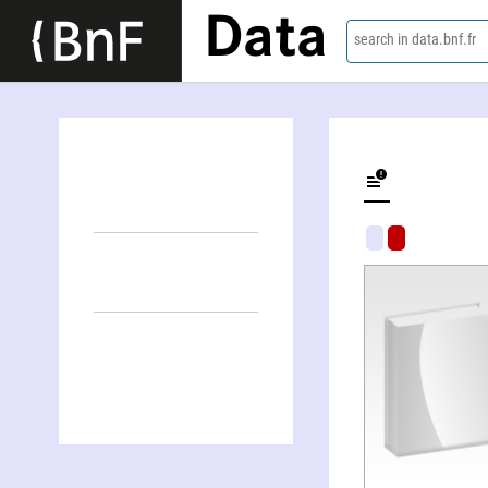
Data
search in data.bnf.fr