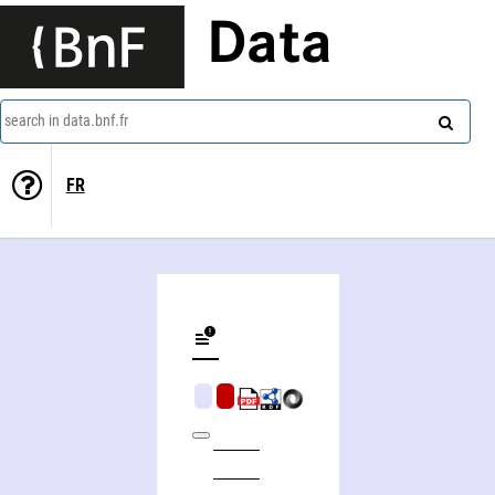
Data
search in data.bnf.fr
FR